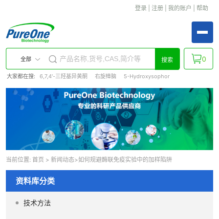
登录
|
注册
|
我的账户
|
帮助
0
全部
搜索
大家都在搜:
6,7,4'-三羟基异黄酮
右旋樟脑
5-Hydroxysophor
当前位置:
首页
>
新闻动态
>如何规避酶联免疫实验中的加样陷阱
资料库分类
技术方法