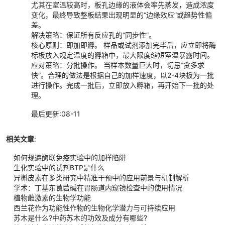
尤其在室温较高时，板孔边缘的液体会率先蒸发，造成浓度
变化，最终导致整板结果出现明显的“边缘效应”或趋势性偏
差。
解决策略：保证所有反应孔的“同步性”。
核心原则：即加即孵。 样品或试剂添加完毕后，应立即将酶
标板放入规定温度的孵箱中，最大限度缩短室温暴露时间。
应对策略：分批操作。 当样本数量巨大时，切忌“贪多求
快”。合理的做法是根据自己的加样速度，以2-4块板为一批
进行操作。完成一批后，立即放入孵箱，再开始下一批的处
理。
最后更新:08-11
相关文章
:
如何规避酶联免疫实验中的加样陷阱
生化实验中的试剂BTP是什么
异槲皮素在多类研究中精准干预中的应用前景与机制解析
学术：丁基东莨菪碱在胃肠道内窥镜检查中的使用情况
植物雌激素的生物学功能
西兰花作为功能性作物的生物化学潜力与可持续应用
苏木是什么?中药苏木的功效及成分有哪些?