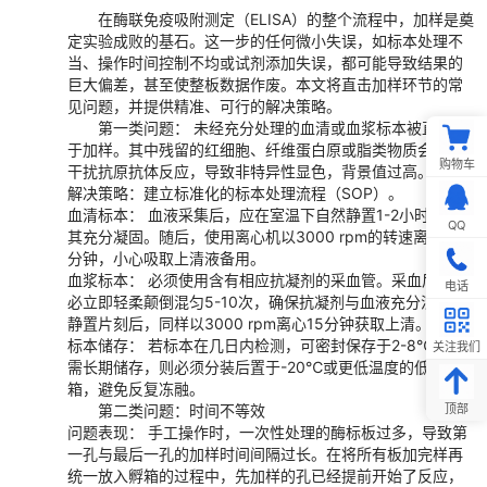
在酶联免疫吸附测定（ELISA）的整个流程中，加样是奠
定实验成败的基石。这一步的任何微小失误，如标本处理不
当、操作时间控制不均或试剂添加失误，都可能导致结果的
巨大偏差，甚至使整板数据作废。本文将直击加样环节的常
见问题，并提供精准、可行的解决策略。
第一类问题： 未经充分处理的血清或血浆标本被直接用
于加样。其中残留的红细胞、纤维蛋白原或脂类物质会严重
购物车
干扰抗原抗体反应，导致非特异性显色，背景值过高。
解决策略：建立标准化的标本处理流程（SOP）。
血清标本： 血液采集后，应在室温下自然静置1-2小时，待
QQ
其充分凝固。随后，使用离心机以3000 rpm的转速离心15
分钟，小心吸取上清液备用。
血浆标本： 必须使用含有相应抗凝剂的采血管。采血后，务
电话
必立即轻柔颠倒混匀5-10次，确保抗凝剂与血液充分混合。
静置片刻后，同样以3000 rpm离心15分钟获取上清。
标本储存： 若标本在几日内检测，可密封保存于2-8℃；如
关注我们
需长期储存，则必须分装后置于-20℃或更低温度的低温冰
箱，避免反复冻融。
顶部
第二类问题：时间不等效
问题表现： 手工操作时，一次性处理的酶标板过多，导致第
一孔与最后一孔的加样时间间隔过长。在将所有板加完样再
统一放入孵箱的过程中，先加样的孔已经提前开始了反应，