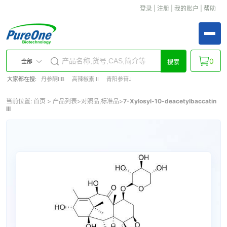
登录
|
注册
|
我的账户
|
帮助
0
全部
搜索
大家都在搜:
丹参酮IIB
高辣椒素 II
青阳参苷J
当前位置:
首页
>
产品列表
>
对照品,标准品
>
7-Xylosyl-10-deacetylbaccatin
III