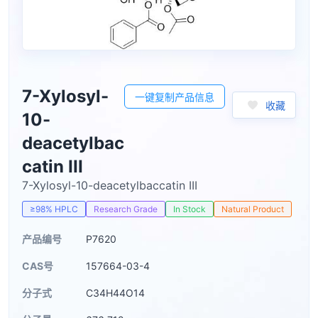
7-Xylosyl-
一键复制产品信息
收藏
10-
deacetylbac
catin III
7-Xylosyl-10-deacetylbaccatin III
≥98% HPLC
Research Grade
In Stock
Natural Product
产品编号
P7620
CAS号
157664-03-4
分子式
C34H44O14