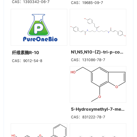
CAS：1393342-06-7
CAS：19685-09-7
N1,N5,N10-(Z)-tri-p-coumaroylspermidine
纤维素酶R-10
CAS：131086-78-7
CAS：9012-54-8
5-Hydroxymethyl-7-methoxybenzofuran
CAS：831222-78-7