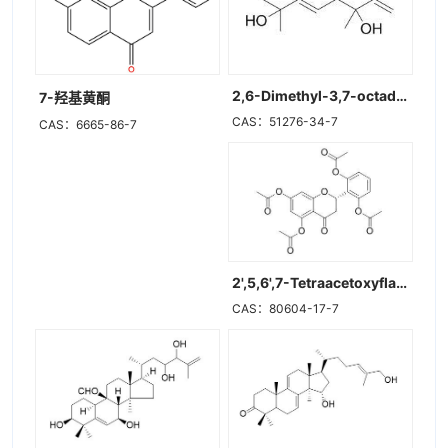
2,6-Dimethyl-3,7-octadiene-2,6-diol
7-羟基黄酮
CAS：51276-34-7
CAS：6665-86-7
2',5,6',7-Tetraacetoxyflavanone
CAS：80604-17-7