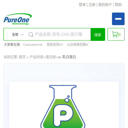
登录
|
注册
|
我的账户
|
帮助
0
全部
搜索
大家都在搜:
Cuscutamine
雪胆皂苷G1
山豆根黄烷酮A
当前位置:
首页
>
产品列表
>
蛋白质
>
α-乳白蛋白