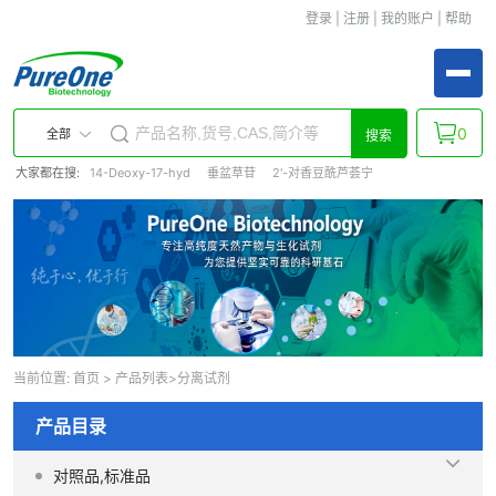
登录
|
注册
|
我的账户
|
帮助
0
全部
搜索
大家都在搜:
14-Deoxy-17-hyd
垂盆草苷
2'-对香豆酰芦荟宁
当前位置:
首页
>
产品列表
>分离试剂
产品目录
对照品,标准品