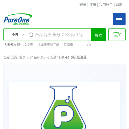
登录
|
注册
|
我的账户
|
帮助
0
全部
搜索
大家都在搜:
柠檬醛
甘露糖醛酸三糖
芹菜素-6,8-二-C-α-L
当前位置:
首页
>
产品列表
>
分离试剂
>
PH4.0标准溶液