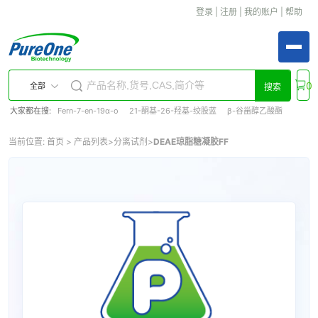
登录
|
注册
|
我的账户
|
帮助
0
全部
搜索
大家都在搜:
Fern-7-en-19α-o
21-酮基-26-羟基-绞股蓝
β-谷甾醇乙酸酯
当前位置:
首页
>
产品列表
>
分离试剂
>
DEAE琼脂糖凝胶FF