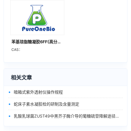
苯基琼脂糖凝胶6FF(高分辨率)
CAS：
相关文章
•
暗箱式紫外透射仪操作规程
•
蛇床子素水凝胶栓的研制及含量测定
•
乳酸乳球菌ZUST49中黑芥子酶介导的葡糖硫苷降解途径的表征