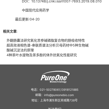
DOI：10.13748/j.cnki.issn1007-7693.2019.08.010
中国现代应用药学
最后更新:04-20
相关文章
:
外翻肠囊法研究氧化苦参碱磷脂复合物的肠吸收特性
超高效液相色谱-串联质谱法分析贝母药材中5种生物碱
酸碱沉淀法的原理
4种茶叶水提物及茶多酚的体外抗氧化性能研究
电话：021-50278061,13918121885
邮箱：info@pureonebio.com
地址：上海市浦东新区商城路738号