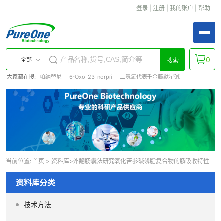
登录
|
注册
|
我的账户
|
帮助
0
全部
搜索
大家都在搜:
帕纳替尼
6-Oxo-23-norpri
二氢氧代表千金藤默星碱
当前位置:
首页
>
资料库
>外翻肠囊法研究氧化苦参碱磷脂复合物的肠吸收特性
资料库分类
技术方法