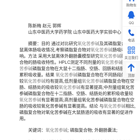
购物车
QQ
陈新梅 赵元 郭辉
山东中医药大学药学院 山东中医药大学实验中心
电话
摘要：目的 通过对比研究
氧化苦参碱
及其磷脂复合物大
鼠离体肠吸收情况,考察磷脂复合物对
氧化苦参碱
肠吸收的影
响。方法 采用大鼠离体外翻肠囊模型研究
氧化苦参碱
磷脂复
关注我们
合物的肠吸收特性。HPLC测定不同剂量的
氧化苦参碱
及
氧化
苦参碱
磷脂复合物在大鼠十二指肠、空肠、回肠和结肠内的
累积吸收量。结果
氧化苦参碱
磷脂复合物在不同肠段的吸收
顶部
较
氧化苦参碱
均有提高,低剂量组
氧化苦参碱
磷脂复合物在空
肠、结肠处的吸收较
氧化苦参碱
有显著提高;中剂量组氧化
苦
参碱
磷脂复合物在十二指肠、空肠、结肠处的累积吸收量较
氧化苦参碱
有显著提高;高剂量组氧化
苦参碱
磷脂复合物在空
肠的吸收较氧化
苦参碱
有显著提高。结论 与
氧化苦参碱
相比,
磷脂复合物对氧化
苦参碱
在大鼠肠道的吸收有显著的促进作
用。
关键词：
氧化苦参碱
; 磷脂复合物; 外翻肠囊法;