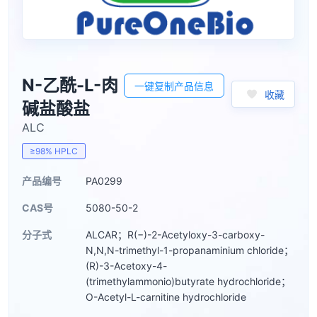
N-乙酰-L-肉
一键复制产品信息
收藏
碱盐酸盐
ALC
≥98% HPLC
产品编号
PA0299
CAS号
5080-50-2
分子式
ALCAR；R(−)-2-Acetyloxy-3-carboxy-
N,N,N-trimethyl-1-propanaminium chloride；
(R)-3-Acetoxy-4-
(trimethylammonio)butyrate hydrochloride；
O-Acetyl-L-carnitine hydrochloride