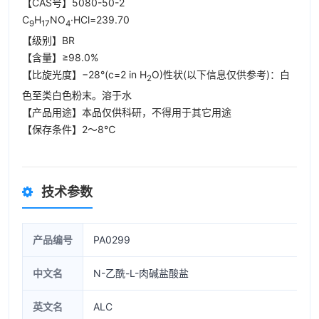
【CAS号】5080-50-2
C
H
NO
·HCl=239.70
9
17
4
【级别】BR
【含量】≥98.0%
【比旋光度】−28°(c=2 in H
O)性状(以下信息仅供参考)：白
2
色至类白色粉末。溶于水
【产品用途】本品仅供科研，不得用于其它用途
【保存条件】2～8℃
技术参数
产品编号
PA0299
中文名
N-乙酰-L-肉碱盐酸盐
英文名
ALC