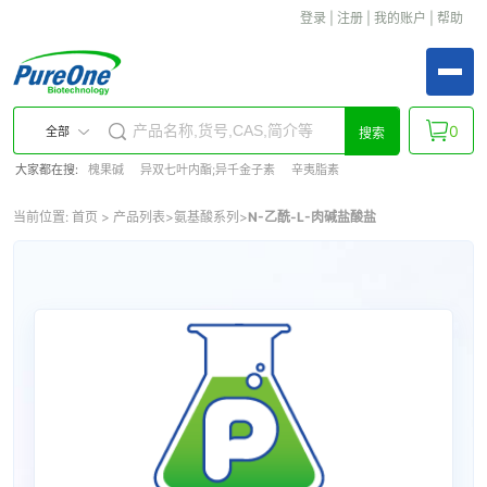
登录
|
注册
|
我的账户
|
帮助
0
全部
搜索
大家都在搜:
槐果碱
异双七叶内酯;异千金子素
辛夷脂素
当前位置:
首页
>
产品列表
>
氨基酸系列
>
N-乙酰-L-肉碱盐酸盐