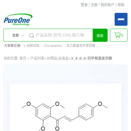
登录
|
注册
|
我的账户
|
帮助
0
全部
搜索
大家都在搜:
L-谷胱甘肽
Clovanediol
去乙酰基车叶草苷酸
当前位置:
首页
>
产品列表
>
对照品,标准品
>
2',4',6',4-四甲氧基查耳酮