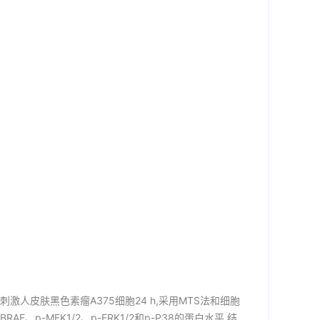
L)刺激人皮肤黑色素瘤A375细胞24 h,采用MTS法和细胞
、p-MEK1/2、p-ERK1/2和p-P38的蛋白水平.结