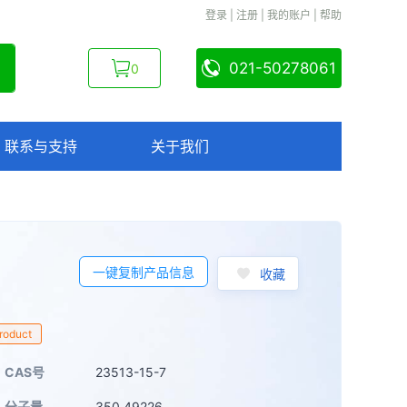
登录
|
注册
|
我的账户
|
帮助
021-50278061
0
联系与支持
关于我们
一键复制产品信息
收藏
Product
CAS号
23513-15-7
分子量
350.49226