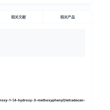
相关文献
相关产品
droxy-1-(4-hydroxy-3-methoxyphenyl)tetradecan-