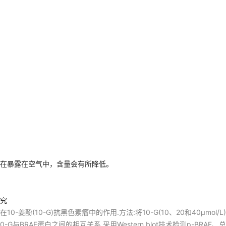
间在暴露在空气中，含量会有所降低。
研究
姜酚(10-G)抗黑色素瘤中的作用.方法:将10-G(10、20和40μmol/
AF蛋白之间的相互关系.采用Western blot技术检测p-BRAF、总BRAF