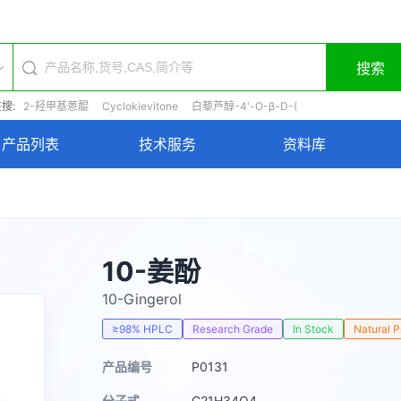
搜索
搜:
2-羟甲基蒽醌
Cyclokievitone
白藜芦醇-4'-O-β-D-(
产品列表
技术服务
资料库
10-姜酚
10-Gingerol
≥98% HPLC
Research Grade
In Stock
Natural 
产品编号
P0131
分子式
C21H34O4