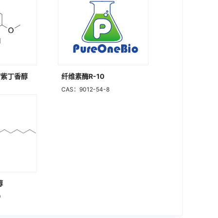
酚/紫丁香醇
纤维素酶R-10
CAS：9012-54-8
醇
0