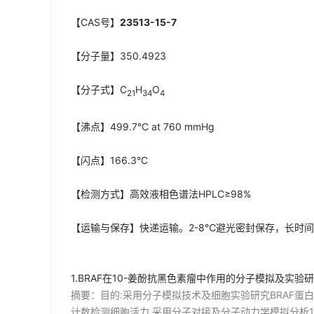
【CAS号】
23513-15-7
【分子量】350.4923
【分子式】C
H
O
21
34
4
【沸点】499.7°C at 760 mmHg
【闪点】166.3°C
【检测方式】高效液相色谱法HPLC≥98%
【运输与保存】快递运输。2-8℃避光密封保存，长时
1.BRAF在10-姜酚抗黑色素瘤中作用的分子模拟及实验
摘要：目的:采用分子模拟技术及细胞实验研究BRAF蛋白在10-
计数检测细胞活力.采用分子对接及分子动力学模拟分析10-G与BR