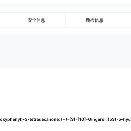
安全信息
质检信息
xyphenyl)-3-tetradecanone; (+)-(S)-[10]-Gingerol; (5S)-5-hy