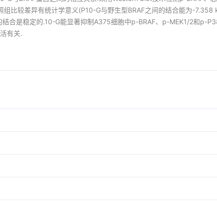
比较差异有统计学意义(P10-G与野生型BRAF之间的结合能为-7.358 kcal
间的结合是稳定的.10-G能显著抑制A375细胞中p-BRAF、p-MEK1/2和p-P
活有关.