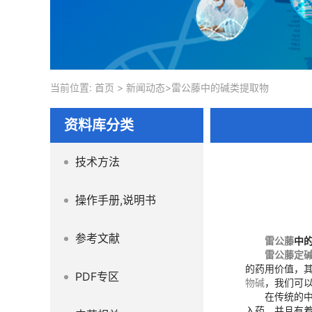
当前位置:
首页
>
新闻动态
>雷公藤中的碱类提取物
资料库分类
技术方法
操作手册,说明书
参考文献
雷公藤
中
雷公藤定
的药用价值，
PDF专区
物碱
，我们可
在传统的
入药，并且有