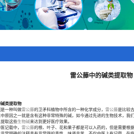
雷公藤中的碱类提取物
的碱类提取物
碱
是一种叫做
雷公藤
的卫矛科植物中所含的一种化学成分，
雷公藤
是比较
其中原因之一就是含有这种非常特殊的碱，如今通过先进的生物技术，我
以提取这些
生物碱
来达到更好医疗效果。
中医记载中，
雷公藤
的根、叶子、花和果子都是可以入药的，但是需要根
着非常明确的注释具有非常强的毒性，味道辛苦。不仅中医上有记载，在