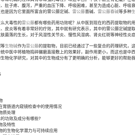
吐、肚子疼、腹泻，严重的血压下降、呼吸困难，甚至为造成心脏、呼吸
这也是因为它里面所富含的
雷公藤定碱
、
雷公藤
晋碱、
雷公藤春碱
等多种
这么大毒性的
雷公藤
都有哪些药用功效呢？从中医到现在的西药提取物的
炎、皮炎等有着非常好的疗效，其中就有研究表示，其中的
雷公藤定碱
提
皮肤菌落的生长，对于风湿性关节炎、慢性风湿病、肾炎红斑等神经性炎
碱
等
生物碱
作为
雷公藤
的提取物，目前已经通过了一些复合的药理研究，
传统中医中将植物捣碎碾磨直接敷上的效果好，副作用更小，而这也是中
的生物化学研究，对其中的生物成分有了更明确的分析，能够更好的帮助
5
物
在胃肠道内窥镜检查中的使用情况
物质处理
木的功效及成分有哪些?
物及特性
物的生物化学潜力与可持续应用