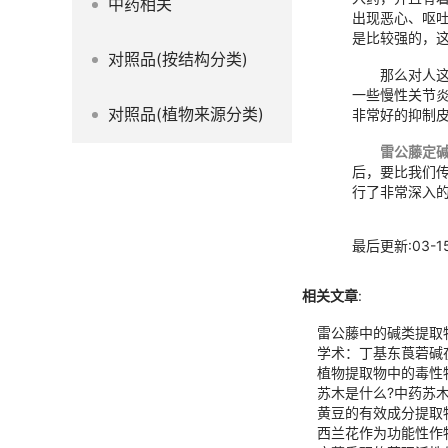
中药相关
出现恶心、呕
是比较强的，
对照品(按结构分类)
那么对人
一些慢性关节
对照品(植物来源分类)
非常好的抑制
雷公藤定
后，要比我们
行了非常深入
最后更新:03-1
相关文章
:
雷公藤中的碱类提取
学术：丁基东莨菪碱
植物提取物中的毒性
苏木是什么?中药苏
黄豆的有效成分提取
西兰花作为功能性作