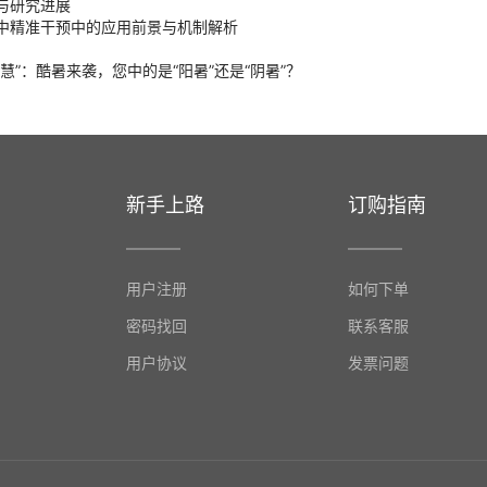
与研究进展
中精准干预中的应用前景与机制解析
慧”：酷暑来袭，您中的是“阳暑”还是“阴暑”？
新手上路
订购指南
用户注册
如何下单
密码找回
联系客服
用户协议
发票问题