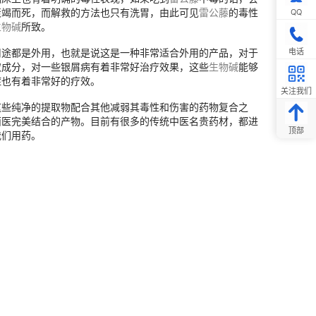
衰竭而死，而解救的方法也只有洗胃，由此可见
雷公藤
的毒性
QQ
生物碱
所致。
电话
用途都是外用，也就是说这是一种非常适合外用的产品，对于
取成分，对一些银屑病有着非常好治疗效果，这些
生物碱
能够
症也有着非常好的疗效。
关注我们
这些纯净的提取物配合其他减弱其毒性和伤害的药物复合之
西医完美结合的产物。目前有很多的传统中医名贵药材，都进
顶部
我们用药。