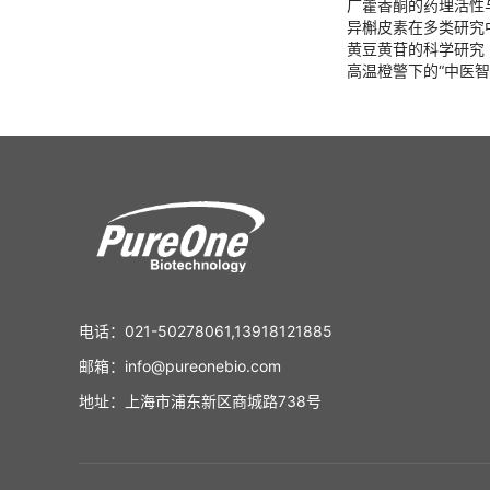
广藿香酮的药理活性
异槲皮素在多类研究
黄豆黄苷的科学研究
高温橙警下的“中医智
电话：021-50278061,13918121885
邮箱：info@pureonebio.com
地址：上海市浦东新区商城路738号