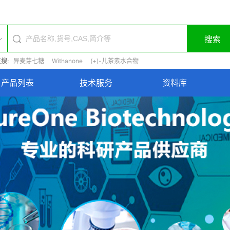
搜索
搜:
异麦芽七糖
Withanone
(+)-儿茶素水合物
产品列表
技术服务
资料库