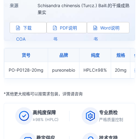
来源
Schisandra chinensis (Turcz.) Baill.的干燥成熟
果实
下载
PDF说明
Word说明
COA
书
书
货号
品牌
纯度
规格
价
PO-P0128-20mg
pureonebio
HPLC≥98%
20mg
询
*其他更大规格可以按需求包装，详情请咨询
高纯度保障
专业质检
≥98% (HPLC)
严格质量控制
稳定供应
技术支持