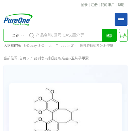
登录
|
注册
|
我的账户
|
帮助
0
全部
搜索
大家都在搜:
6-Deoxy-3-O-met
Trilobatin 2''-
圆叶肿柄菊素D-3-甲醚
当前位置:
首页
>
产品列表
>
对照品,标准品
>
五味子甲素