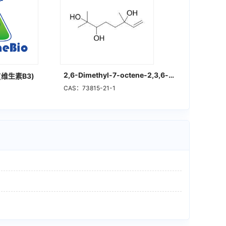
2,6-Dimethyl-7-octene-2,3,6-triol
(维生素B3)
CAS：73815-21-1