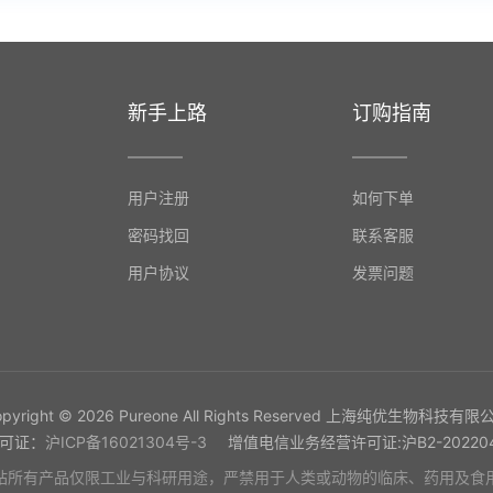
新手上路
订购指南
用户注册
如何下单
密码找回
联系客服
用户协议
发票问题
opyright © 2026 Pureone All Rights Reserved 上海纯优生物科技有限
许可证：
沪ICP备16021304号-3
增值电信业务经营许可证:沪B2-202204
站所有产品仅限工业与科研用途，严禁用于人类或动物的临床、药用及食