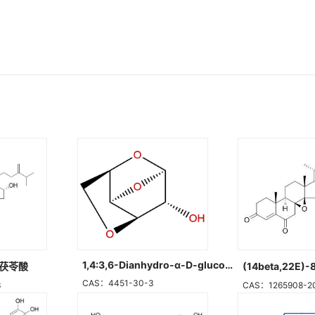
1,4:3,6-Dianhydro-α-D-glucopyranose
氢茯苓酸
CAS：4451-30-3
3
CAS：1265908-2