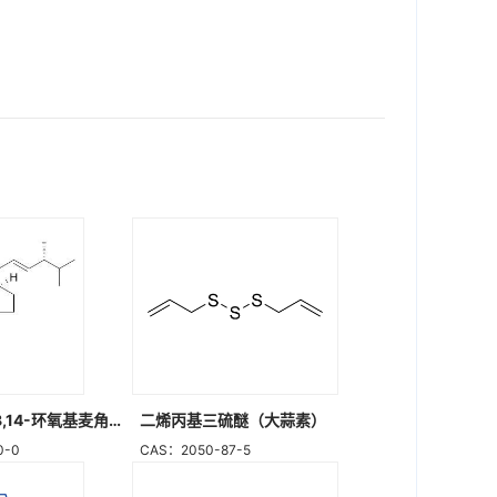
(14beta,22E)-8,14-环氧基麦角甾-4,22-二烯-3,6-二酮
二烯丙基三硫醚（大蒜素）
0-0
CAS：2050-87-5