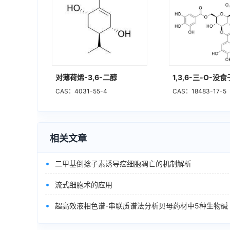
对薄荷烯-3,6-二醇
1,3,6-三-O-
CAS：4031-55-4
CAS：18483-17-5
相关文章
•
二甲基倒捻子素诱导癌细胞凋亡的机制解析
•
流式细胞术的应用
•
超高效液相色谱-串联质谱法分析贝母药材中5种生物碱