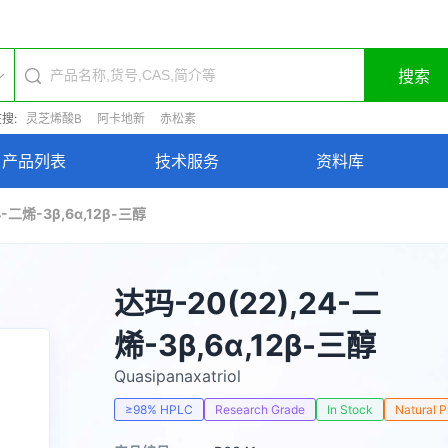
搜索
搜:
灵芝烯酸B
阿卡地新
赤松素
产品列表
技术服务
资料库
4-二烯-3β,6α,12β-三醇
达玛-20(22),24-二
烯-3β,6α,12β-三醇
Quasipanaxatriol
≥98% HPLC
Research Grade
In Stock
Natural 