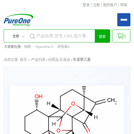
登录
|
注册
|
我的账户
|
帮助
0
全部
搜索
大家都在搜:
植酮
Hyponine D
醉茄素A
当前位置:
首页
>
产品列表
>
对照品,标准品
>
冬凌草乙素