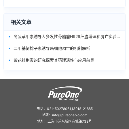
相关文章
•
冬凌草甲素诱导人多发性骨髓瘤H929细胞增殖和凋亡实验研究
•
二甲基倒捻子素诱导癌细胞凋亡的机制解析
•
紫花牡荆素的研究探索其药理活性与应用前景
电话：021-50278061,13918121885
邮箱：info@pureonebio.com
地址：上海市浦东新区商城路738号