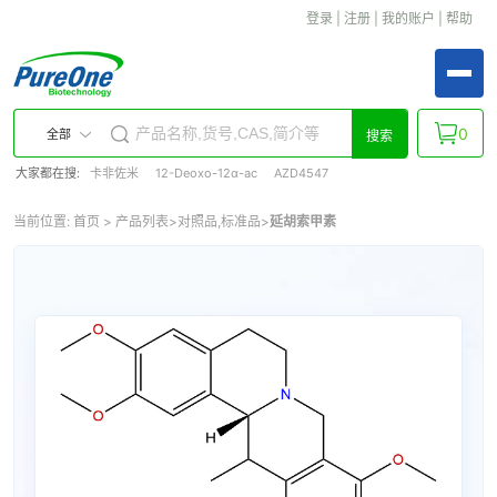
登录
|
注册
|
我的账户
|
帮助
0
全部
搜索
大家都在搜:
卡非佐米
12-Deoxo-12α-ac
AZD4547
当前位置:
首页
>
产品列表
>
对照品,标准品
>
延胡索甲素