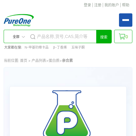
登录
|
注册
|
我的账户
|
帮助
0
全部
搜索
大家都在搜:
N-甲基钓樟卡品
β-丁香烯
五味子酮
当前位置:
首页
>
产品列表
>
蛋白质
>
亲合素