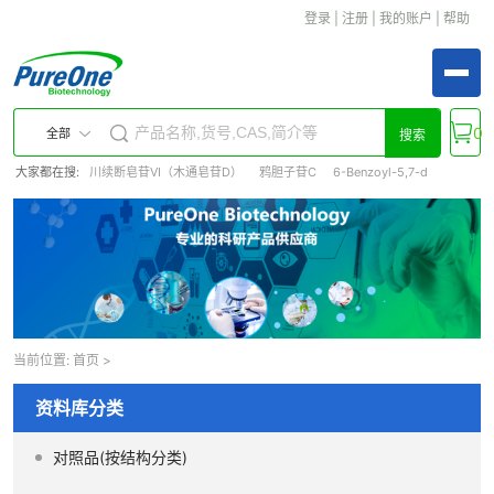
登录
|
注册
|
我的账户
|
帮助
0
全部
搜索
大家都在搜:
川续断皂苷VI（木通皂苷D）
鸦胆子苷C
6-Benzoyl-5,7-d
当前位置:
首页
>
资料库分类
对照品(按结构分类)