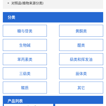
对照品(植物来源分类)
分类
糖与苷类
黄酮类
生物碱
醌类
苯丙素类
萜类和挥发油
三萜类
甾体类
鞣质
其它
产品列表