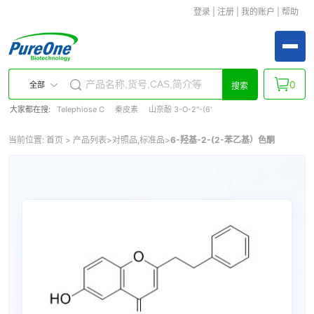
登录
|
注册
|
我的账户
|
帮助
0
全部
搜索
大家都在搜:
Telephiose C
秦皮素
山奈酚 3-O-2''-(6'
当前位置:
首页
>
产品列表
>
对照品,标准品
>
6-羟基-2-(2-苯乙基）色酮