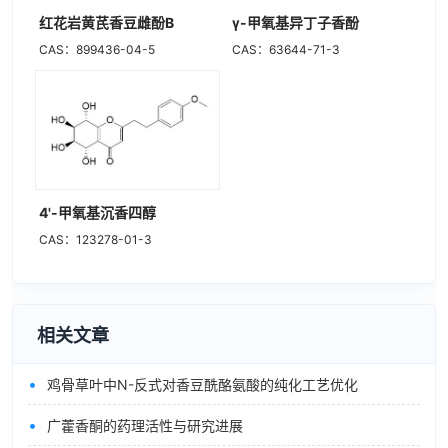
红花岩黄芪香豆雌酚B
γ-甲氧基异丁子香酚
CAS：899436-04-5
CAS：63644-71-3
4'-甲氧基沉香四醇
CAS：123278-01-3
相关文章
•
鸡骨草叶中N-反式对香豆酰酪氨酸的纯化工艺优化
•
广藿香酮的药理活性与研究进展