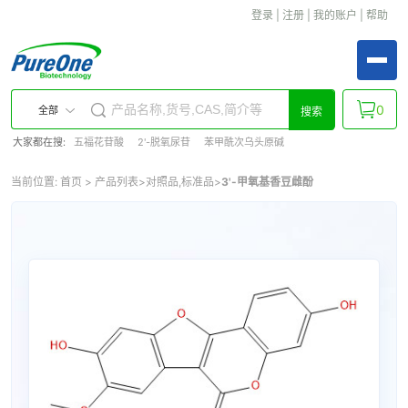
登录
|
注册
|
我的账户
|
帮助
0
全部
搜索
大家都在搜:
五福花苷酸
2'-脱氧尿苷
苯甲酰次乌头原碱
当前位置:
首页
>
产品列表
>
对照品,标准品
>
3'-甲氧基香豆雌酚