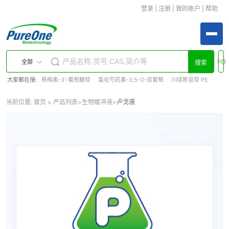
登录
|
注册
|
我的账户
|
帮助
0
全部
搜索
大家都在搜:
杨梅素-3'-葡萄糖苷
氯化芍药素-3,5-O-双葡萄
川续断皂苷 PE
当前位置:
首页
>
产品列表
>
生物缓冲液
>
卢戈液