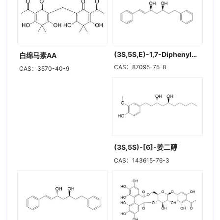
(3S,5S,E)-1,7-Diphenylhept-1-ene-3,5-diol
白绵马素AA
CAS：87095-75-8
CAS：3570-40-9
(3S,5S)-[6]-姜二醇
CAS：143615-76-3