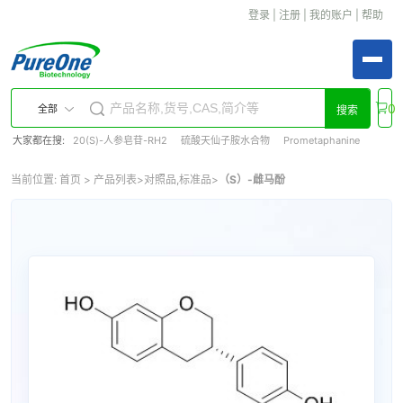
登录
|
注册
|
我的账户
|
帮助
0
全部
搜索
大家都在搜:
20(S)-人参皂苷-RH2
硫酸天仙子胺水合物
Prometaphanine
当前位置:
首页
>
产品列表
>
对照品,标准品
>
（S）-雌马酚