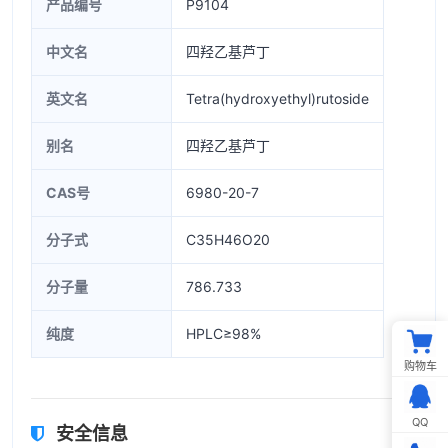
产品编号
P9104
中文名
四羟乙基芦丁
英文名
Tetra(hydroxyethyl)rutoside
别名
四羟乙基芦丁
CAS号
6980-20-7
分子式
C35H46O20
分子量
786.733
纯度
HPLC≥98%
购物车
QQ
安全信息