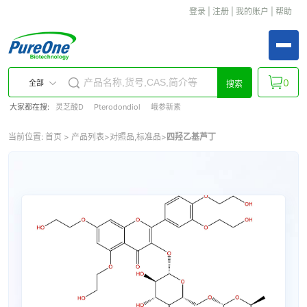
登录
|
注册
|
我的账户
|
帮助
0
全部
搜索
大家都在搜:
灵芝酸D
Pterodondiol
峨参新素
当前位置:
首页
>
产品列表
>
对照品,标准品
>
四羟乙基芦丁