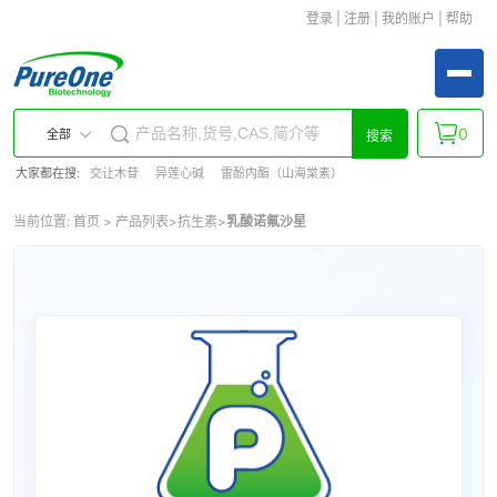
登录
|
注册
|
我的账户
|
帮助
0
全部
搜索
大家都在搜:
交让木苷
异莲心碱
雷酚内酯（山海棠素）
当前位置:
首页
>
产品列表
>
抗生素
>
乳酸诺氟沙星