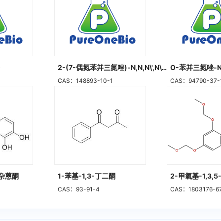
唑
2-(7-偶氮苯并三氮唑)-N,N,N\',N\'-四甲基脲六氟磷酸酯
CAS：148893-10-1
CAS：94790-37-
氧杂蒽酮
1-苯基-1,3-丁二酮
CAS：93-91-4
CAS：1803176-6