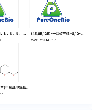
O-苯并三氮唑-N，N，N，N，-四甲脲六氟磷酸酯
(4E,6E,12E)-十四碳三烯 -8,10-二炔-1,3-二乙酸酯
1
CAS：23414-61-1
2-甲氧基-1,3,5-三(甲氧基甲氧基)苯
7-1