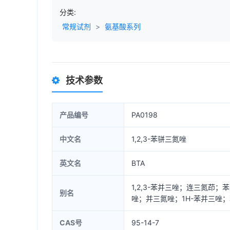
分类:
常规试剂
>
氨基酸系列
技术参数
产品编号
PA0198
中文名
1,2,3-苯骈三氮唑
英文名
BTA
1,2,3-苯并三唑；连三氮茚
别名
唑；并三氮唑；1H-苯并三唑
CAS号
95-14-7