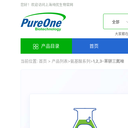
您好！欢迎访问上海纯优生物官网
全部
大家都在
产品目录
首页
当前位置:
首页
>
产品列表
>
氨基酸系列
>
1,2,3-苯骈三氮唑