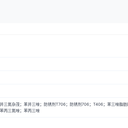
；苯并三氮杂茂；苯并三唑；防锈剂T706；防锈剂706；T406；苯三唑
；苯丙三氮唑；苯丙三唑