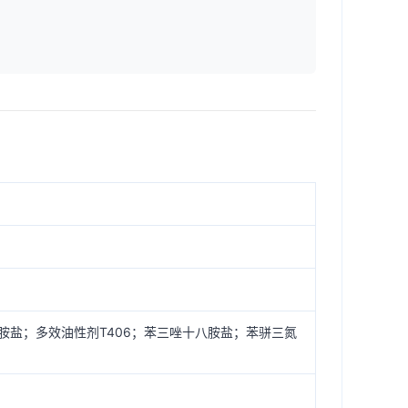
脂肪胺盐；多效油性剂T406；苯三唑十八胺盐；苯骈三氮