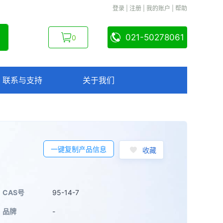
登录
|
注册
|
我的账户
|
帮助
021-50278061
0
联系与支持
关于我们
一键复制产品信息
收藏
CAS号
95-14-7
品牌
-