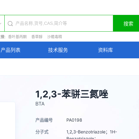
搜索
搜:
香叶基丙酮
香草醇
沙蟾毒精
产品列表
技术服务
资料库
1,2,3-苯骈三氮唑
BTA
产品编号
PA0198
分子式
1,2,3-Benzotriazole；1H-
Benzotriazole；