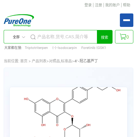
登录
|
注册
|
我的账户
|
帮助
0
全部
搜索
大家都在搜:
Triptotriterpen
(-)-Isodocarpin
Foretinib (GSK1
当前位置:
首页
>
产品列表
>
对照品,标准品
>
4'-羟乙基芦丁