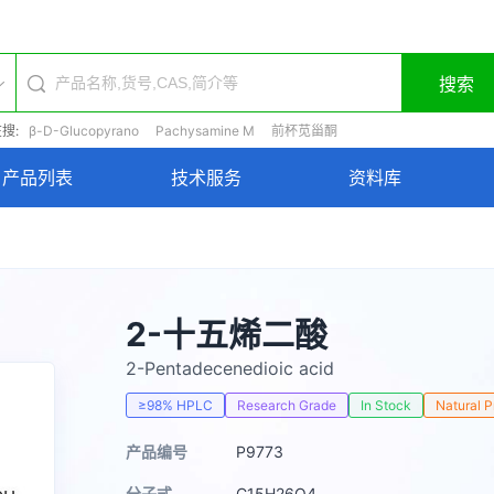
搜索
搜:
β-D-Glucopyrano
Pachysamine M
前杯苋甾酮
产品列表
技术服务
资料库
2-十五烯二酸
2-Pentadecenedioic acid
≥98% HPLC
Research Grade
In Stock
Natural 
产品编号
P9773
分子式
C15H26O4