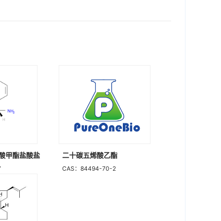
甘氨酸甲酯盐酸盐
二十碳五烯酸乙酯
7
CAS：84494-70-2