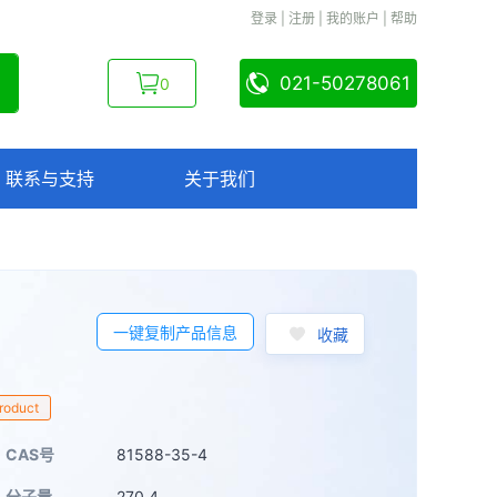
登录
|
注册
|
我的账户
|
帮助
021-50278061
0
联系与支持
关于我们
一键复制产品信息
收藏
Product
CAS号
81588-35-4
分子量
270.4