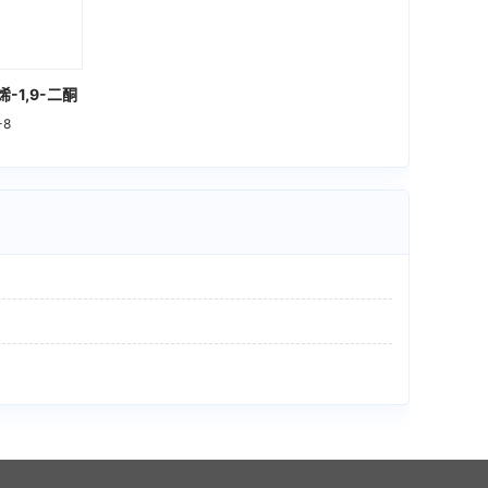
烯-1,9-二酮
-8