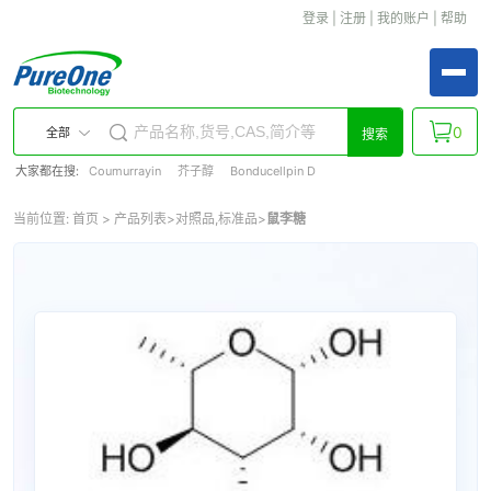
登录
|
注册
|
我的账户
|
帮助
0
全部
搜索
大家都在搜:
Coumurrayin
芥子醇
Bonducellpin D
当前位置:
首页
>
产品列表
>
对照品,标准品
>
鼠李糖