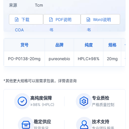
来源
Tcm
下载
PDF说明
Word说明
COA
书
书
货号
品牌
纯度
规格
价
PO-P0138-20mg
pureonebio
HPLC≥98%
20mg
询
*其他更大规格可以按需求包装，详情请咨询
高纯度保障
专业质检
≥98% (HPLC)
严格质量控制
稳定供应
技术支持
现货充足
专业团队服务