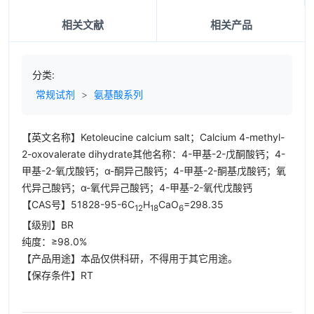
相关文献
相关产品
分类:
常规试剂
>
氨基酸系列
【英文名称】Ketoleucine calcium salt；Calcium 4-methyl-
2-oxovalerate dihydrate其他名称：4-甲基-2-戊酮酸钙；4-
甲基-2-氧戊酸钙；α-酮异己酸钙；4-甲基-2-酮基戊酸钙；氧
代异己酸钙；α-氧代异己酸钙；4-甲基-2-氧代戊酸钙
【CAS号】51828-95-6
C
H
CaO
=298.35
12
18
6
【级别】BR
纯度：≥98.0%
【产品用途】本品仅供科研，不得用于其它用途。
【保存条件】RT