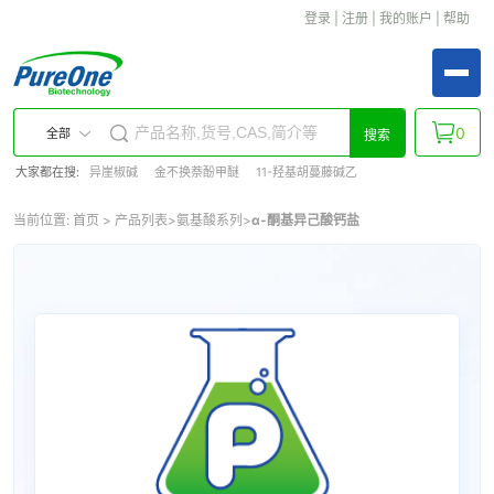
登录
|
注册
|
我的账户
|
帮助
0
全部
搜索
大家都在搜:
异崖椒碱
金不换萘酚甲醚
11-羟基胡蔓藤碱乙
当前位置:
首页
>
产品列表
>
氨基酸系列
>
α-酮基异己酸钙盐