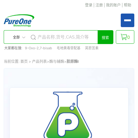
登录
|
注册
|
我的账户
|
帮助
0
全部
搜索
大家都在搜:
9-Oxo-2,7-bisab
毛地黄毒苷配基
莴苣苦素
当前位置:
首页
>
产品列表
>
酶与辅酶
>
胶原酶I