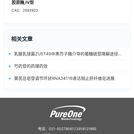
胶原酶,IV型
CAS：2593923
相关文章
•
乳酸乳球菌ZUST49中黑芥子酶介导的葡糖硫苷降解途径的表征
•
芍药苷的药理药效
•
黄芪总皂苷调节环状RNA34116表达阻止肝纤维化进展
电话：021-50278061,13918121885