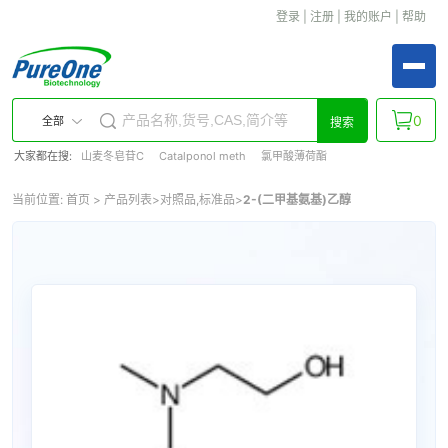
登录
|
注册
|
我的账户
|
帮助
0
全部
搜索
大家都在搜:
山麦冬皂苷C
Catalponol meth
氯甲酸薄荷酯
当前位置:
首页
>
产品列表
>
对照品,标准品
>
2-(二甲基氨基)乙醇