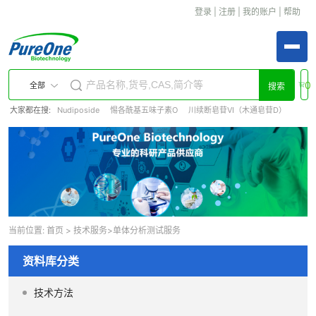
登录
|
注册
|
我的账户
|
帮助
0
全部
搜索
大家都在搜:
Nudiposide
惕各酰基五味子素O
川续断皂苷VI（木通皂苷D）
当前位置:
首页
>
技术服务
>单体分析测试服务
资料库分类
技术方法