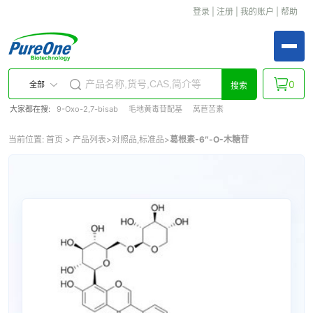
登录
|
注册
|
我的账户
|
帮助
0
全部
搜索
大家都在搜:
9-Oxo-2,7-bisab
毛地黄毒苷配基
莴苣苦素
当前位置:
首页
>
产品列表
>
对照品,标准品
>
葛根素-6″-O-木糖苷