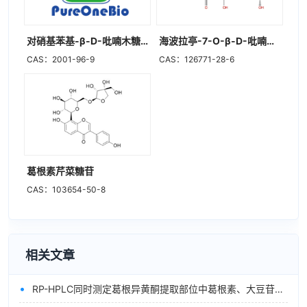
对硝基苯基-β-D-吡喃木糖苷
海波拉亭-7-O-β-D-吡喃木糖苷
CAS：2001-96-9
CAS：126771-28-6
葛根素芹菜糖苷
CAS：103654-50-8
相关文章
•
RP-HPLC同时测定葛根异黄酮提取部位中葛根素、大豆苷、染料木苷和大豆苷元的含量