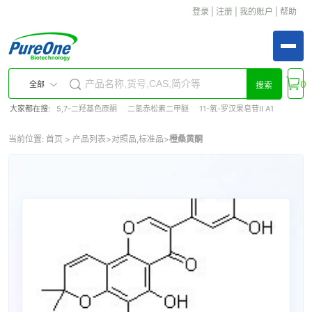
登录
|
注册
|
我的账户
|
帮助
0
全部
搜索
大家都在搜:
5,7-二羟基色原酮
二氢赤松素二甲醚
11-氧-罗汉果皂苷II A1
当前位置:
首页
>
产品列表
>
对照品,标准品
>
橙桑黄酮