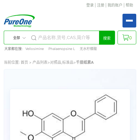
登录
|
注册
|
我的账户
|
帮助
0
全部
搜索
大家都在搜:
Vellosimine
Phalaenopsine L
无水柠檬酸
当前位置:
首页
>
产品列表
>
对照品,标准品
>
千层纸素A