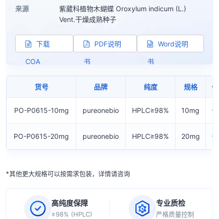
来源
紫葳科植物木蝴蝶 Oroxylum indicum (L.)
Vent.干燥成熟种子
下载
PDF说明
Word说明
COA
书
书
货号
品牌
纯度
规格
价
PO-P0615-10mg
pureonebio
HPLC≥98%
10mg
询
PO-P0615-20mg
pureonebio
HPLC≥98%
20mg
询
*其他更大规格可以按需求包装，详情请咨询
高纯度保障
专业质检
≥98% (HPLC)
严格质量控制