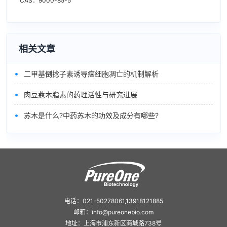
CAS：9000-85-5
相关文章
•
二甲基倒捻子素诱导癌细胞凋亡的机制解析
•
肉豆蔻木脂素的药理活性与研究进展
•
苏木是什么?中药苏木的功效及成分有哪些?
电话：021-50278061,13918121885
邮箱：info@pureonebio.com
地址：上海市浦东新区商城路738号