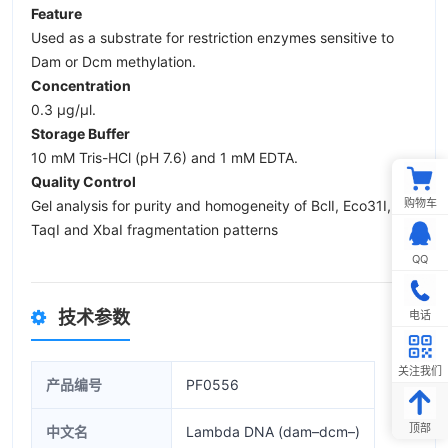
Feature
Used as a substrate for restriction enzymes sensitive to
Dam or Dcm methylation.
Concentration
0.3 µg/µl.
Storage Buffer
10 mM Tris-HCl (pH 7.6) and 1 mM EDTA.
Quality Control
购物车
Gel analysis for purity and homogeneity of BclI, Eco31I,
TaqI and XbaI fragmentation patterns
QQ
技术参数
电话
关注我们
产品编号
PF0556
顶部
中文名
Lambda DNA (dam–dcm–)