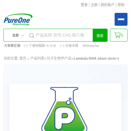
登录
|
注册
|
我的账户
|
帮助
0
全部
搜索
大家都在搜:
(-)-丁香树脂酚-4-O-β
(-)-白雀木醇
Withanone
当前位置:
首页
>
产品列表
>
分子生物学产品
>
Lambda DNA (dam–dcm–)