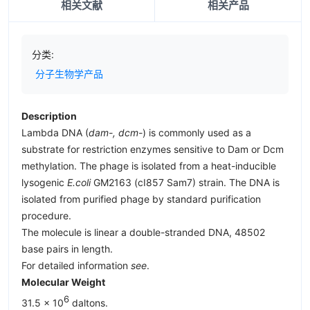
相关文献
相关产品
分类:
分子生物学产品
Description
Lambda DNA (
dam-, dcm-
) is commonly used as a
substrate for restriction enzymes sensitive to Dam or Dcm
methylation. The phage is isolated from a heat-inducible
lysogenic
E.coli
GM2163 (cI857 Sam7) strain. The DNA is
isolated from purified phage by standard purification
procedure.
The molecule is linear a double-stranded DNA, 48502
base pairs in length.
For detailed information
see
.
Molecular Weight
6
31.5 x 10
daltons.