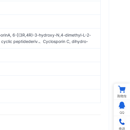
orinA, 6-[(3R,4R)-3-hydroxy-N,4-dimethyl-L-2-
 cyclic peptidederiv.、Cyclosporin C, dihydro-
购物车
QQ
电话