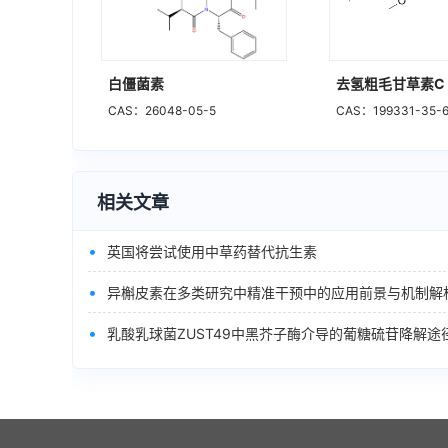
白僵菌素
去氢粗毛甘草素C
CAS：26048-05-5
CAS：199331-35-
相关文章
•
英国将尝试使用中草药替代抗生素
•
异槲皮素在多类研究中精准干预中的应用前景与机制解
•
乳酸乳球菌ZUST49中黑芥子酶介导的葡糖硫苷降解途