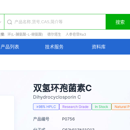
搜索
搜:
环(L-脯氨酸-L-缬氨酸)
德尔塔生
人参皂苷Ra3
产品列表
技术服务
资料库
双氢环孢菌素C
Dihydrocyclosporin C
≥98% HPLC
Research Grade
In Stock
Natural 
产品编号
P0756
分子式
C62H113N11O13