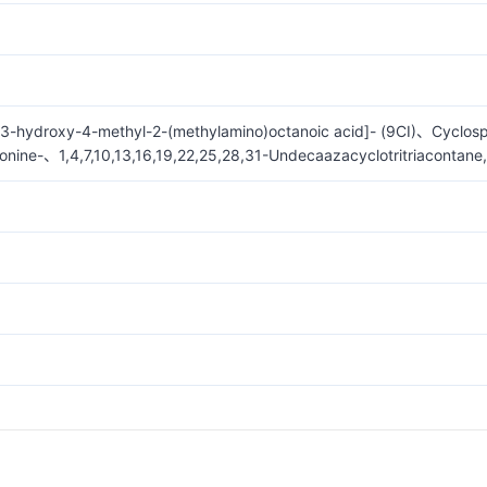
-3-hydroxy-4-methyl-2-(methylamino)octanoic acid]- (9CI)、Cyclosp
onine-、1,4,7,10,13,16,19,22,25,28,31-Undecaazacyclotritriacontane,