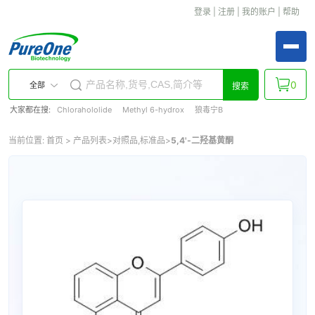
登录
|
注册
|
我的账户
|
帮助
0
全部
搜索
大家都在搜:
Chlorahololide
Methyl 6-hydrox
狼毒宁B
当前位置:
首页
>
产品列表
>
对照品,标准品
>
5,4'-二羟基黄酮