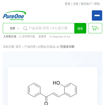
登录
|
注册
|
我的账户
|
帮助
0
全部
搜索
大家都在搜:
O-去甲荷叶碱
喜果苷
9-Deacetyl-9-be
当前位置:
首页
>
产品列表
>
对照品,标准品
>
2-羟基查耳酮