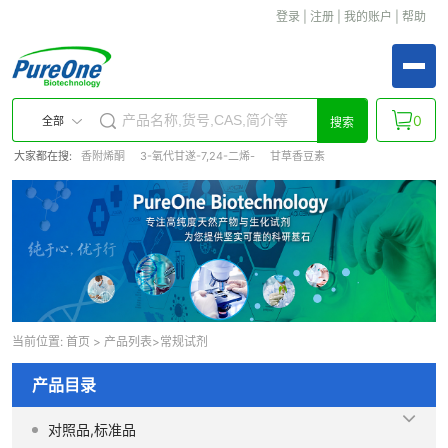
登录
|
注册
|
我的账户
|
帮助
0
全部
搜索
大家都在搜:
香附烯酮
3-氧代甘遂-7,24-二烯-
甘草香豆素
当前位置:
首页
>
产品列表
>常规试剂
产品目录
对照品,标准品