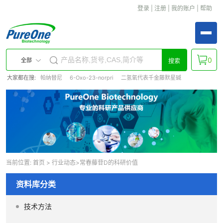
登录
|
注册
|
我的账户
|
帮助
0
全部
搜索
大家都在搜:
帕纳替尼
6-Oxo-23-norpri
二氢氧代表千金藤默星碱
当前位置:
首页
>
行业动态
>常春藤苷D的科研价值
资料库分类
技术方法