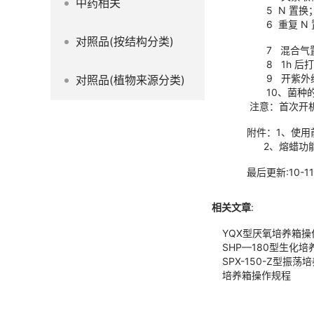
中药相关
5 N 置换
6 重复 N 
对照品(按结构分类)
7 混合气
8 1h 后
9 开紫外线
对照品(植物来源分类)
10、菌种的
注意：首次开
附件：1、使
2、熔蜡功能
最后更新:10-11
相关文章
:
YQX型厌氧培养箱操
SHP—180型生化
SPX-150-Z型振
培养箱操作规程