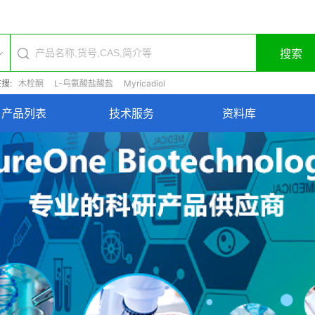
搜索
搜:
木栓酮
L-鸟氨酸盐酸盐
Myricadiol
产品列表
技术服务
资料库