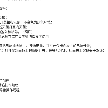
；
置换；
置换；
打开美兰指示剂，不变色为厌氧环境；
灭菌灯室内灭菌；
置入和培养。（续后）
机必须在席在星老师的指导下使用
用前把电源插头插上，按通电源，并打开仪器面板上的电源开关；
：打开仪器面板上的熔蜡开关，稍等几分钟，后面拍上熔蜡头子发热；
作规程
培养箱操作规程
荡培养箱操作规程