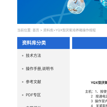
当前位置:
首页
>
资料库
>YQX型厌氧培养箱操作规程
资料库分类
技术方法
操作手册,说明书
参考文献
YQX型厌
主机：1、按
PDF专区
2 按通电源
3 操作室内放
4 关紧取样