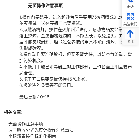
无菌操作注意事项
电话
1.
操作前要洗手，进入超净台后手要用75%酒精或0.2%新洁
尔灭擦试。试剂等瓶口也要擦试。
关注我们
2.点燃酒精灯，操作在火焰附近进行，耐热物品要经常在火
焰上烧灼，金属器械烧灼时间不能太长，以免退火，并冷却
后才能夹取组织，吸取过营养液的用具不能再烧灼，以免烧
顶部
焦形成碳膜。
3.操作动作要准确敏捷，但又不能太快，以防空气流动，增
加污染机会。
4.不能用手触已消毒器皿的工作部分，工作台面上用品要布
局合理。
5.瓶子开口后要尽量保持45℃斜位。
6.吸溶液的吸管等不能混用。
最后更新:10-18
相关文章
:
无菌操作注意事项
原子吸收分光光度计操作注意事项
小鼠灌胃操作标准化指南