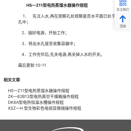
HS—Z11型电热蒸馏水器操作规程
关注我们
1． 先注入水,再在观察孔处观察是否水平面已处于观察
孔中；
顶部
2．插好电源，开始工作；
3．将出水孔接至收集容器中；
4．工作完毕后,先关电源,再关掉入水的开关。
最后更新:10-11
相关文章
:
HS—Z11型电热蒸馏水器操作规程
ZK—82B13型电热真空干燥箱操作规程
DK­8A型电热恒温水槽操作规程
XSZ—H 型生物彩色电视显微镜操作规程