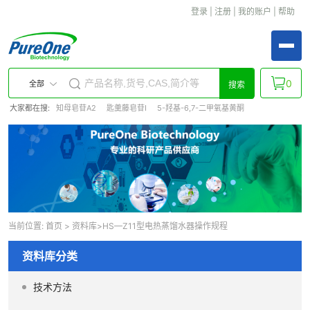
登录
|
注册
|
我的账户
|
帮助
0
全部
搜索
大家都在搜:
知母皂苷A2
匙羹藤皂苷I
5-羟基-6,7-二甲氧基黄酮
当前位置:
首页
>
资料库
>HS—Z11型电热蒸馏水器操作规程
资料库分类
技术方法